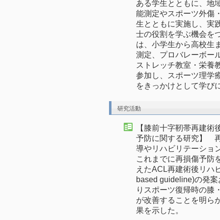
ある学生とともに、地
能測定やスポーツ外傷
生とともに実施し、実
士の役割を学ぶ機会を
は、小学生から高校生
測定、プロバレーボー
ストレッチ教室・栄養
参加し、スポーツ理学
をきっかけとして学び
研究活動
【膝前十字靭帯再建術
予防に関する研究】 
導やリハビリテーショ
これまでに再損傷予防
えたACL再建術後リハビリ
based guidelin
りスポーツ復帰時の膝
が改善することを明ら
果を示した。