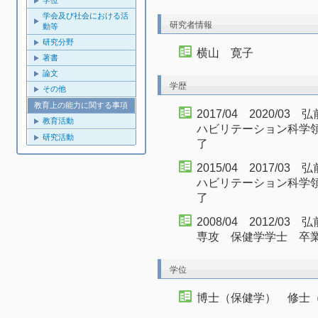
学位
学会及び社会における活
研究者情報
動等
研究分野
横山 寛子
著書
論文
学歴
その他
教育上の能力に関する事項
2017/04 2020/
教育活動
ハビリテーション科学
研究活動
了
2015/04 2017/
ハビリテーション科学
了
2008/04 2012/
専攻 保健学学士 卒
学位
博士（保健学） 修士