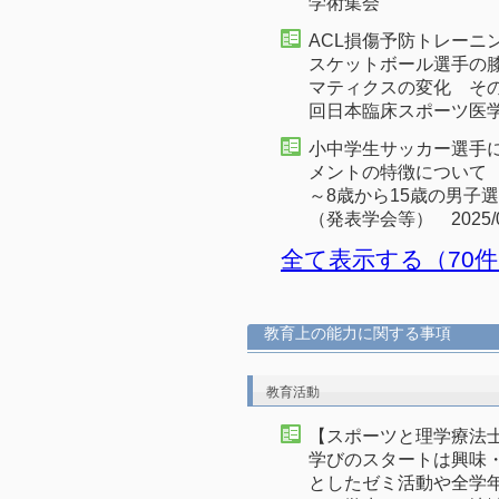
学術集会
ACL損傷予防トレーニ
スケットボール選手の
マティクスの変化 その他
回日本臨床スポーツ医
小中学生サッカー選手
メントの特徴について
～8歳から15歳の男子
（発表学会等） 2025
全て表示する（70
教育上の能力に関する事項
教育活動
【スポーツと理学療法
学びのスタートは興味・
としたゼミ活動や全学