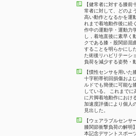
【健常者に対する膝前
常者に対して、どのよ
高い動作となるかを運
れまで着地動作後に続
作中の運動学・運動力
し，着地直後に素早く動
クである膝・股関節屈
することを明らかにし
た術後リハビリテーシ
負荷を減少する姿勢・
【慣性センサを用いた
十字靭帯初回損傷およ
ルドでも簡便に可能な
している。 これまで
に片脚着地動作におけ
加速度評価により個人
見出した。
【ウェアラブルセンサ
膝関節衝撃負荷の解明】
本記念デサントスポーツ