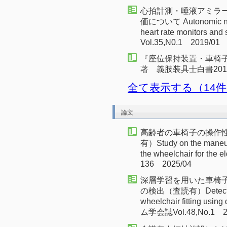
心拍計測・唾液アミラ
価について Autonomic nerv
heart rate monitors a
Vol.35,N0.1 2019/01
『座位保持装置・車椅
著 義肢装具士白書2016 
全て表示する（14
論文
高齢者の車椅子の操作
有）Study on the maneuve
the wheelchair for th
136 2025/04
深層学習を用いた車椅
の検出（査読有）Detecting a
wheelchair fitting 
ム学会誌Vol.48,No.1 2