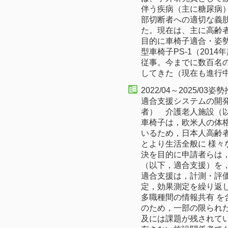
伴う疾病（主に糖尿病
部切断者への適切な義
た。現在は、主に高齢
目的に車椅子適合・姿
型車椅子PS-1（201
従事。今までに数百名
してきた（現在も進行
2022/04～2025/
適合支援システムの開
者） 介護老人施設（
車椅子は，欧米人の体格
いるため，日本人高齢
とより生活全般に 様
決を目的に申請者らは
（以下，適合支援）を，
適合支援は，計測・評
定，効果測定を繰り返
多職種間の情報共有 
のため，一部の限られ
及には課題が残されて