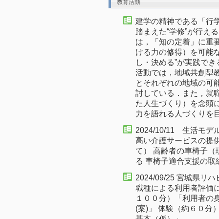
教育活動
建学の精神である「行
踏まえた“学修”が行え
は，「知の定着」に重
ける力の修得）を可能
し・決める”が実践でき
活動では，地域共創型
とそれぞれの地域の可
討している．また，就
た人生づくり）を念頭
力を語れる人づくりを
2024/10/11 生
高い介護サービスの提
て） 高齢者の車椅子（
る 車椅子適合支援の取
2024/09/25 宮
職種による利用者評価
１００分）「利用者の
(案)」 体験（約６０
基本（仮）」