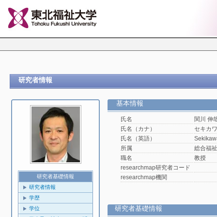
研究者情報
基本情報
氏名
関川 伸
氏名（カナ）
セキカ
氏名（英語）
Sekikaw
所属
総合福
職名
教授
researchmap研究者コード
研究者基礎情報
researchmap機関
研究者情報
学歴
研究者基礎情報
学位