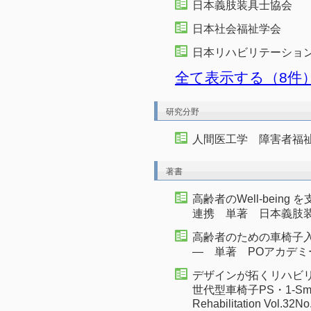
日本義肢装具士協会
日本社会福祉学会
日本リハビリテーショ
全て表示する（8件
研究分野
人間医工学 障害者福
著書
高齢者のWell-bein
連携 単著 日本義肢装具
高齢者のための車椅子
― 単著 POアカデミー
デザインが拓くリハビ
世代型車椅子PS・1-Smile 
Rehabilitation Vol.32N