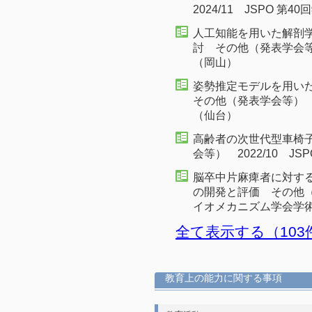
2024/11 JSPO 第
人工知能を用いた解剖
討 その他（発表学会等） 
（岡山）
姿勢推定モデルを用い
その他（発表学会等） 2
（仙台）
高齢者の次世代型車椅子P
会等） 2022/10 J
脳卒中片麻痺者に対す
の開発と評価 その他（発
イオメカニズム学会学
全て表示する（103
教育上の能力に関する事項