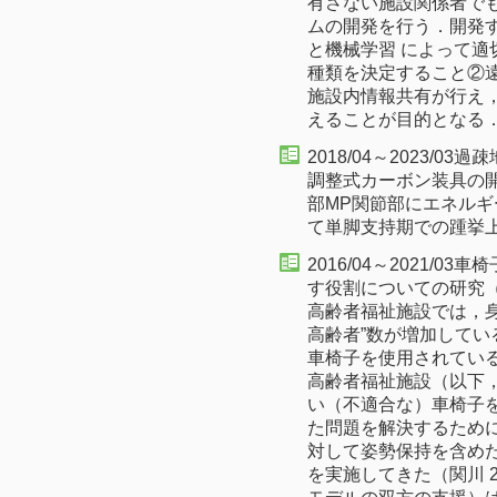
有さない施設関係者で
ムの開発を行う．開発
と機械学習 によって
種類を決定すること②
施設内情報共有が行え
えることが目的となる
2018/04～2023/
調整式カーボン装具の
部MP関節部にエネル
て単脚支持期での踵挙
2016/04～2021/
す役割についての研究
高齢者福祉施設では，
高齢者”数が増加して
車椅子を使用されてい
高齢者福祉施設（以下
い（不適合な）車椅子を
た問題を解決するために
対して姿勢保持を含め
を実施してきた（関川 