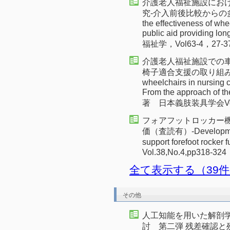
介護老人福祉施設にお
究-介入前後比較からの多角
the effectiveness of whee
public aid providing 
福祉学，Vol63-4，27-37
介護老人福祉施設での
椅子適合支援の取り組みから─
wheelchairs in nursing ca
From the approach of th
著 日本義肢装具学会Vol.38
フォアフットロッカー機
価（査読有）-Development 
support forefoot r
Vol.38,No.4,pp318-32
全て表示する（39
その他
人工知能を用いた解剖
討 第二弾 残差確認