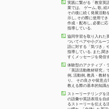
実践に繋がる「教室英
業では, ゲーム, 歌,
その後に続く発展活動
示し, その際に使用で
作成・配布し, 必要に
指導している.
協同学習を取り入れた英語
ついてペアや小グループ
語に対する「気づき」
指導している. また,
すくメッセージを発信す
体験型のアクティブ・
「英語活動教材研究」で
例, 活動例, 教具・教
り, その良さや留意点
教える際の基本的知識
ストーリーテリングを
の語彙や英語表現を自由
るストーリーを伝える活