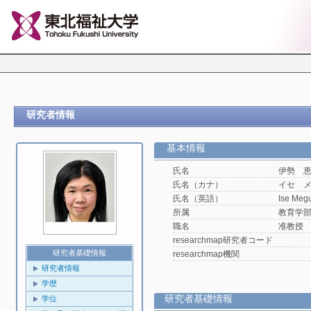
研究者情報
基本情報
氏名
伊勢 
氏名（カナ）
イセ 
氏名（英語）
Ise Meg
所属
教育学
職名
准教授
researchmap研究者コード
研究者基礎情報
researchmap機関
研究者情報
学歴
研究者基礎情報
学位