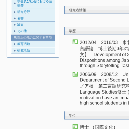
学会及び社会における活
動等
研究者情報
研究分野
著書
論文
学歴
その他
教育上の能力に関する事項
2012/04 2016/
教育活動
言語論 博士後期3年の
研究活動
文】 Development of Spe
Dispositions among Jap
through Storytelling Tas
2006/09 2008/12 Unive
Department of Seco
ノア校 第二言語研究科 修
Language Studie
motivation have an impac
high school students in
学位
博士 （国際文化）