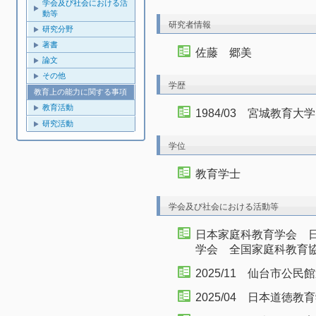
学会及び社会における活
動等
研究者情報
研究分野
著書
佐藤 郷美
論文
その他
学歴
教育上の能力に関する事項
教育活動
1984/03 宮城教育
研究活動
学位
教育学士
学会及び社会における活動等
日本家庭科教育学会 
学会 全国家庭科教育
2025/11 仙台市公
2025/04 日本道徳