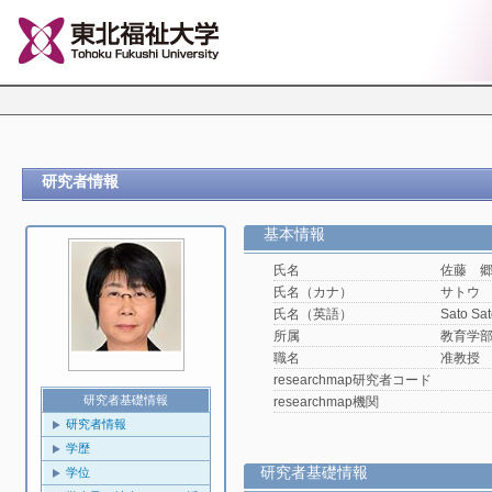
研究者情報
基本情報
氏名
佐藤 
氏名（カナ）
サトウ
氏名（英語）
Sato Sa
所属
教育学
職名
准教授
researchmap研究者コード
研究者基礎情報
researchmap機関
研究者情報
学歴
研究者基礎情報
学位