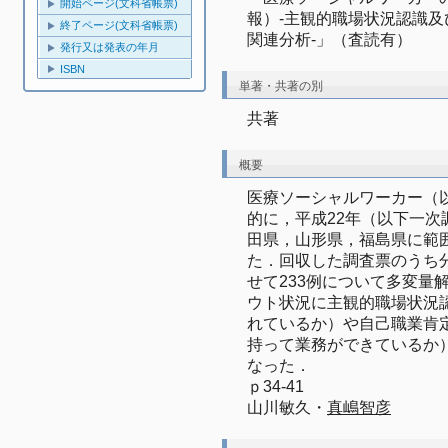
開始ページ(文科省帳票)
報）-主観的職場状況認識
終了ページ(文科省帳票)
関連分析-」（査読有）
発行又は発表の年月
ISBN
単著・共著の別
共著
概要
医療ソーシャルワーカー（
的に，平成22年（以下一
田県，山形県，福島県に範囲
た．回収した調査票のうち分
せて233例について多変量
ウト状況に主観的職場状況
れているか）や自己職業肯
持って業務ができているか
なった．
ｐ34-41
山川敏久・
真嶋智彦