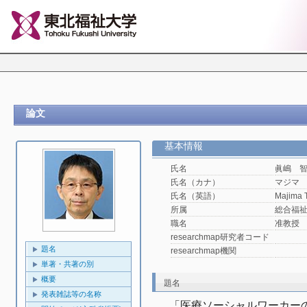
論文
基本情報
氏名
眞嶋 
氏名（カナ）
マジマ
氏名（英語）
Majima 
所属
総合福
職名
准教授
researchmap研究者コード
題名
researchmap機関
単著・共著の別
概要
題名
発表雑誌等の名称
「医療ソーシャルワーカー