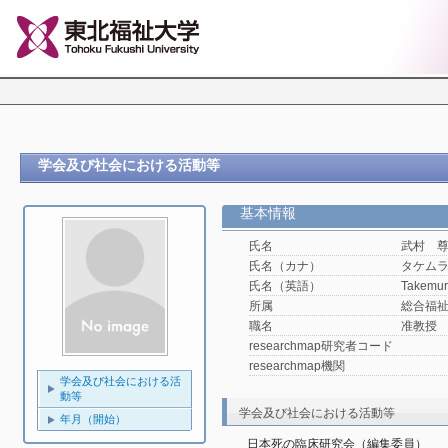
学会及び社会における活動等
基本情報
氏名
武村 
氏名（カナ）
タケム
氏名（英語）
Takemur
所属
総合福
職名
准教授
researchmap研究者コード
researchmap機関
学会及び社会における活
動等
学会及び社会における活動等
年月（開始）
日本死の臨床研究会（編集委員）