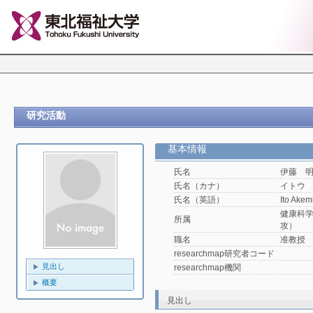
研究活動
基本情報
氏名
伊藤 
氏名（カナ）
イトウ
氏名（英語）
Ito Akem
健康科
所属
攻）
職名
准教授
researchmap研究者コード
見出し
researchmap機関
概要
見出し