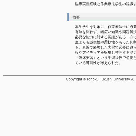
臨床実習経験と作業療法学生の認識
概要
本学学生を対象に、作業療法士に必
有無を問わず、幅広い知識や問題解
必要な能力に対する認識がある一方
生よりも誠実性や柔軟性をもった判
も、直近で経験した実習で必要に迫
報やアイディアを収集し整理する能
「臨床実習」という学習経験で必要
ている可能性が考えられた。