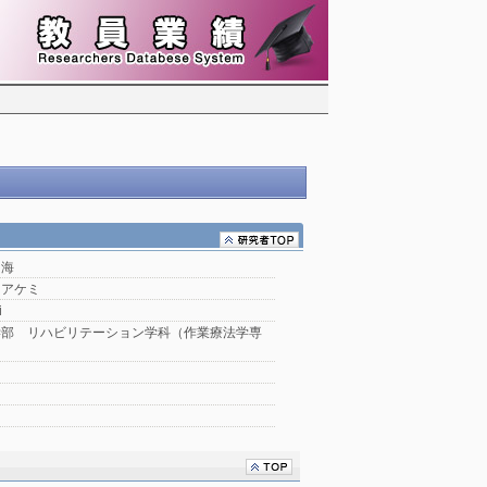
明海
 アケミ
i
学部 リハビリテーション学科（作業療法学専