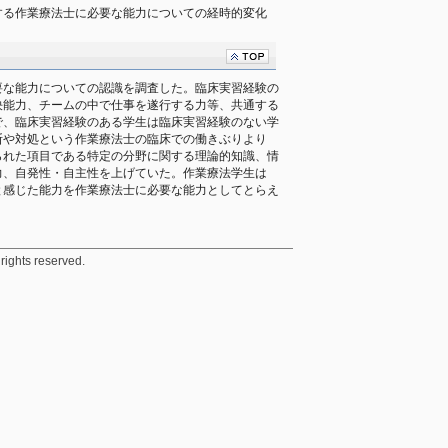
する作業療法士に必要な能力についての経時的変化
要な能力についての認識を調査した。臨床実習経験の
決能力、チームの中で仕事を遂行する力等、共通する
で、臨床実習経験のある学生は臨床実習経験のない学
断や対処という作業療法士の臨床での働きぶりより
られた項目である特定の分野に関する理論的知識、情
力、自発性・自主性を上げていた。作業療法学生は
と感じた能力を作業療法士に必要な能力としてとらえ