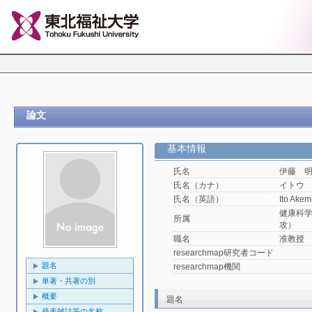
論文
基本情報
氏名
伊藤 
氏名（カナ）
イトウ
氏名（英語）
Ito Akem
健康科
所属
攻）
職名
准教授
researchmap研究者コード
題名
researchmap機関
単著・共著の別
概要
題名
発表雑誌等の名称