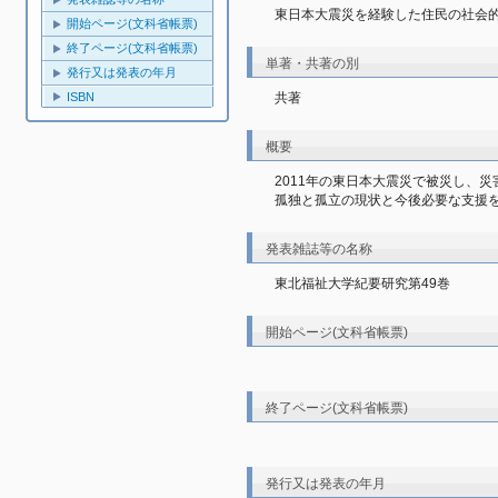
東日本大震災を経験した住民の社会
開始ページ(文科省帳票)
終了ページ(文科省帳票)
単著・共著の別
発行又は発表の年月
共著
ISBN
概要
2011年の東日本大震災で被災し、
孤独と孤立の現状と今後必要な支援
発表雑誌等の名称
東北福祉大学紀要研究第49巻
開始ページ(文科省帳票)
終了ページ(文科省帳票)
発行又は発表の年月