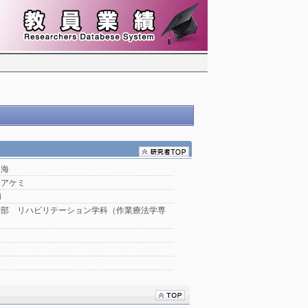
明海
 アケミ
i
学部 リハビリテーション学科（作業療法学専