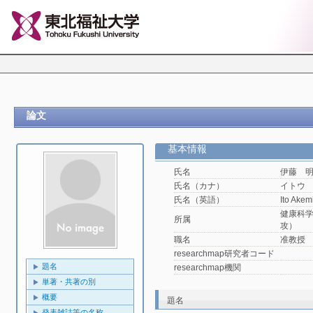
論文
基本情報
氏名
伊藤 
氏名（カナ）
イトウ
氏名（英語）
Ito Akem
健康科
所属
攻）
職名
准教授
researchmap研究者コード
題名
researchmap機関
単著・共著の別
概要
題名
発表雑誌等の名称