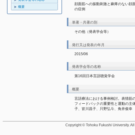
顔面筋への振動刺激と麻痺のない顔
概要
の症例
単著・共著の別
その他（発表学会等）
発行又は発表の年月
2015/06
発表学会等の名称
第16回日本言語聴覚学会
概要
言語療法における事例検討。表情筋
フィードバックの重要性と運動の主体
子、皆川昌子、只野弘斗、角井俊幸