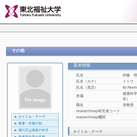
その他
基本情報
氏名
伊藤 
氏名（カナ）
イトウ
氏名（英語）
Ito Akem
健康科
所属
攻）
職名
准教授
researchmap研究者コード
タイトル・テーマ
researchmap機関
単著・共著の別
発行又は発表の年月
タイトル・テーマ
発表学会等の名称