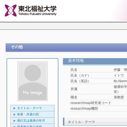
その他
基本情報
氏名
伊藤 
氏名（カナ）
イトウ
氏名（英語）
Ito Akem
健康科
所属
攻）
職名
准教授
researchmap研究者コード
タイトル・テーマ
researchmap機関
単著・共著の別
発行又は発表の年月
タイトル・テーマ
発表学会等の名称