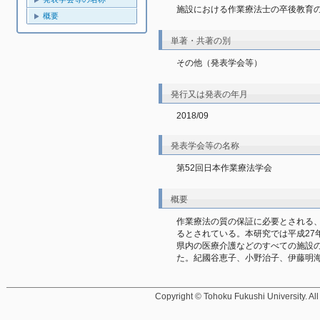
施設における作業療法士の卒後教育
概要
単著・共著の別
その他（発表学会等）
発行又は発表の年月
2018/09
発表学会等の名称
第52回日本作業療法学会
概要
作業療法の質の保証に必要とされる
るとされている。本研究では平成27
県内の医療介護などのすべての施設
た。紀國谷恵子、小野治子、伊藤明