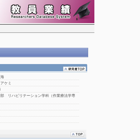
明海
 アケミ
i
学部 リハビリテーション学科（作業療法学専