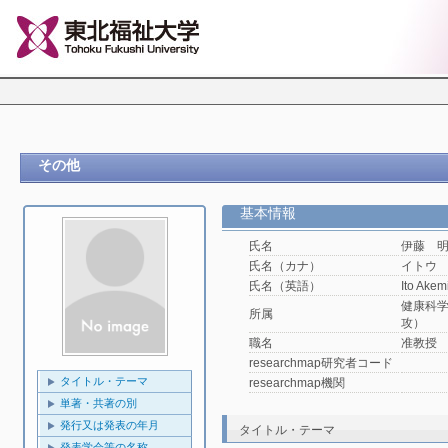
その他
基本情報
氏名
伊藤 
氏名（カナ）
イトウ
氏名（英語）
Ito Akem
健康科
所属
攻）
職名
准教授
researchmap研究者コード
タイトル・テーマ
researchmap機関
単著・共著の別
発行又は発表の年月
タイトル・テーマ
発表学会等の名称