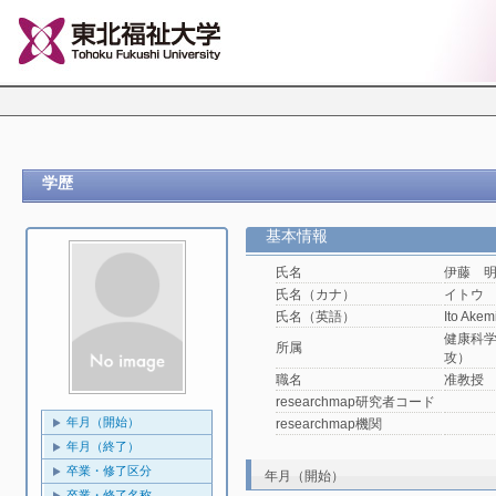
学歴
基本情報
氏名
伊藤 
氏名（カナ）
イトウ
氏名（英語）
Ito Akem
健康科
所属
攻）
職名
准教授
researchmap研究者コード
年月（開始）
researchmap機関
年月（終了）
卒業・修了区分
年月（開始）
卒業・修了名称