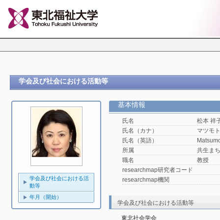
学会及び社会における活動等
基本情報
氏名
松本 祥
氏名（カナ）
マツモ
氏名（英語）
Matsumo
所属
共生ま
職名
教授
researchmap研究者コード
学会及び社会における活
researchmap機関
動等
年月（開始）
学会及び社会における活動等
東北社会学会