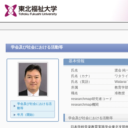
学会及び社会における活動等
基本情報
氏名
渡会 純
氏名（カナ）
ワタラ
氏名（英語）
Watarai
所属
教育学
職名
准教授
researchmap研究者コード
学会及び社会における活
researchmap機関
動等
年月（開始）
学会及び社会における活動等
日本学校音楽教育実践学会東北支部例会