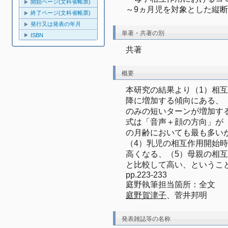
開始ページ(文科省帳票)
～9ヵ月児を対象とした縦
終了ページ(文科省帳票)
発行又は発表の年月
単著・共著の別
ISBN
共著
概要
本研究の結果より（1）相
降に増加する傾向にある、（
のみの短いターンが増加す
式は「音声＋顔の方向」が
の月齢においても最も多い
（4）乳児の相互作用開始
高くなる、（5）母親の相
と比較して高い、というこ
pp.223-233

庭野執筆担当箇所：全文
庭野賀津子
、菅井邦明
発表雑誌等の名称