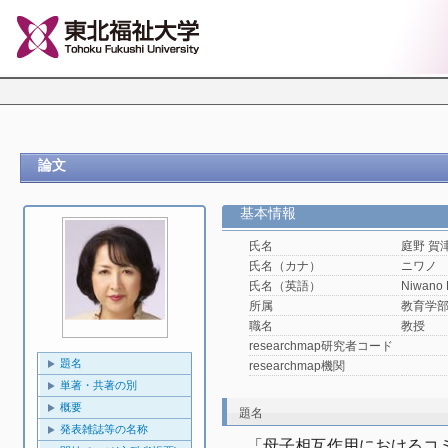
論文
基本情報
氏名
庭野 賀
氏名（カナ）
ニワノ
氏名（英語）
Niwano 
所属
教育学
職名
教授
researchmap研究者コード
題名
researchmap機関
単著・共著の別
概要
題名
発表雑誌等の名称
「母子相互作用におけるコ