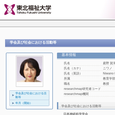
学会及び社会における活動等
基本情報
氏名
庭野 賀
氏名（カナ）
ニワノ
氏名（英語）
Niwano 
所属
教育学
職名
教授
researchmap研究者コード
学会及び社会における活
researchmap機関
動等
年月（開始）
学会及び社会における活動等
日本神経科学学会