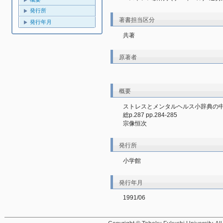
発行所
著書担当区分
発行年月
共著
原著者
概要
ストレスとメンタルヘルス小辞典の
総p.287 pp.284-285
宗像恒次
発行所
小学館
発行年月
1991/06