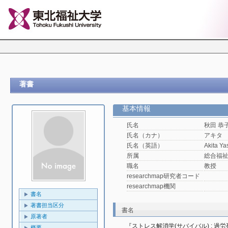
著書
基本情報
氏名
秋田 恭
氏名（カナ）
アキタ
氏名（英語）
Akita Ya
所属
総合福
職名
教授
researchmap研究者コード
researchmap機関
書名
著書担当区分
書名
原著者
『ストレス解消学(サバイバル) : 
概要