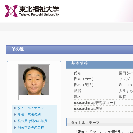
その他
基本情報
氏名
園田 洋
氏名（カナ）
ソノダ
氏名（英語）
Sonoda 
所属
共生ま
職名
教授
researchmap研究者コード
タイトル・テーマ
researchmap機関
単著・共著の別
発行又は発表の年月
タイトル・テーマ
発表学会等の名称
「強い『ストック意識』・