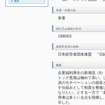
概要
単著・共著の別
単著
発行又は発表の年月
1990/03
発表学会等の名称
日本経営者団体連盟　『日経
概要
企業福利厚生の新潮流（8
トック意識は極めて高い。
員のモチベーションの源泉
す仕組みとして制度を整備
なりたい」とする一方で「
用者は多くいる点を指摘し
示した。