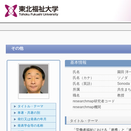
その他
基本情報
氏名
園田 洋
氏名（カナ）
ソノダ
氏名（英語）
Sonoda 
所属
共生ま
職名
教授
researchmap研究者コード
タイトル・テーマ
researchmap機関
単著・共著の別
発行又は発表の年月
タイトル・テーマ
発表学会等の名称
「労働者福祉における「連携」と「連