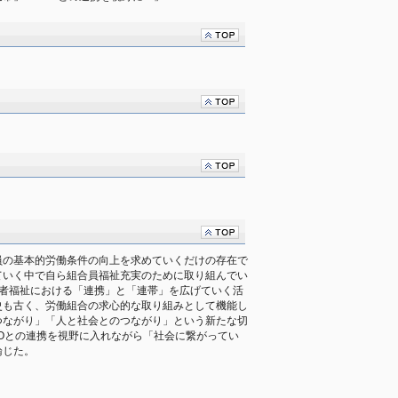
員の基本的労働条件の向上を求めていくだけの存在で
ていく中で自ら組合員福祉充実のために取り組んでい
働者福祉における「連携」と「連帯」を広げていく活
史も古く、労働組合の求心的な取り組みとして機能し
つながり」「人と社会とのつながり」という新たな切
Oとの連携を視野に入れながら「社会に繋がってい
論じた。