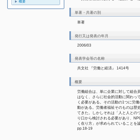
概要
単著・共著の別
単著
発行又は発表の年月
2006/03
発表学会等の名称
共文社 『労働と経済』 1414号
概要
労働組合は、単に企業に対して組合
はなく、さらに社会的活動に関わっ
く必要がある。その活動の1つに労
動がある。労働者福祉そのものは歴
てきた。しかしそれは「人と人との
り口から検討される必要があり、NP
く在り方」が求められていることを
pp.18-19