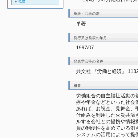
概要
単著・共著の別
単著
発行又は発表の年月
1997/07
発表学会等の名称
共文社 『労働と経済』 113
概要
労働組合の自主福祉活動の
療や年金などといった社会
あれば、お祝金、見舞金、
仕組みを利用した火災共済
ルする会社との提携や情報
員の利便性を高めている例
システムの活用によって提