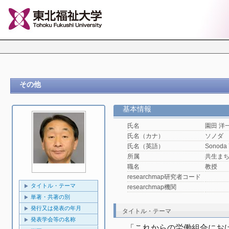
その他
基本情報
氏名
園田 洋
氏名（カナ）
ソノダ
氏名（英語）
Sonoda 
所属
共生ま
職名
教授
researchmap研究者コード
タイトル・テーマ
researchmap機関
単著・共著の別
発行又は発表の年月
タイトル・テーマ
発表学会等の名称
「これからの労働組合にお