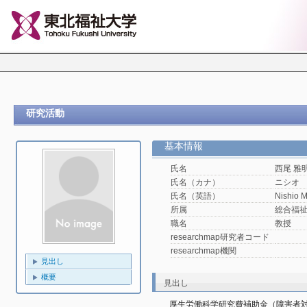
研究活動
基本情報
氏名
西尾 雅
氏名（カナ）
ニシオ
氏名（英語）
Nishio 
所属
総合福
職名
教授
researchmap研究者コード
researchmap機関
見出し
概要
見出し
厚生労働科学研究費補助金（障害者