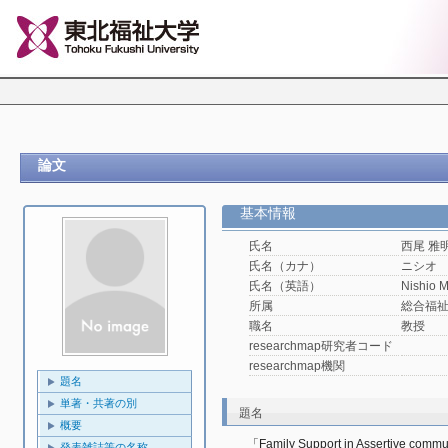
論文
基本情報
氏名
西尾 雅
氏名（カナ）
ニシオ
氏名（英語）
Nishio 
所属
総合福
職名
教授
researchmap研究者コード
researchmap機関
題名
単著・共著の別
題名
概要
「Family Support in Assertive commun
発表雑誌等の名称