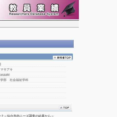
明
 マサアキ
Masaaki
祉学部 社会福祉学科
か？～仙台市内ニーズ調査の結果から～