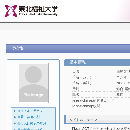
その他
基本情報
氏名
西尾 雅
氏名（カナ）
ニシオ
氏名（英語）
Nishio 
所属
総合福
職名
教授
researchmap研究者コード
researchmap機関
タイトル・テーマ
単著・共著の別
タイトル・テーマ
発行又は発表の年月
日本にACTチームはどれくらい必要
発表学会等の名称