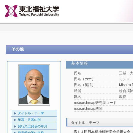
その他
基本情報
氏名
三城 
氏名（カナ）
ミシロ
氏名（英語）
Mishiro 
所属
総合福
職名
教授
researchmap研究者コード
researchmap機関
タイトル・テーマ
単著・共著の別
タイトル・テーマ
発行又は発表の年月
第１４回日本精神科医学会学術大会
発表学会等の名称