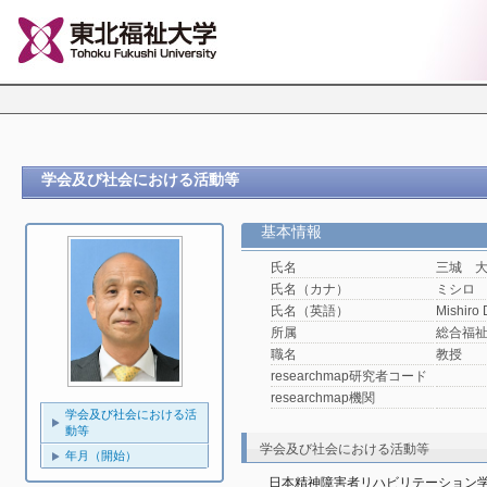
学会及び社会における活動等
基本情報
氏名
三城 
氏名（カナ）
ミシロ
氏名（英語）
Mishiro 
所属
総合福
職名
教授
researchmap研究者コード
researchmap機関
学会及び社会における活
動等
学会及び社会における活動等
年月（開始）
日本精神障害者リハビリテーション