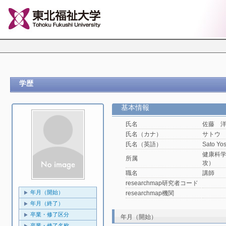
学歴
基本情報
氏名
佐藤 
氏名（カナ）
サトウ
氏名（英語）
Sato Yo
健康科
所属
攻）
職名
講師
researchmap研究者コード
年月（開始）
researchmap機関
年月（終了）
卒業・修了区分
年月（開始）
卒業・修了名称