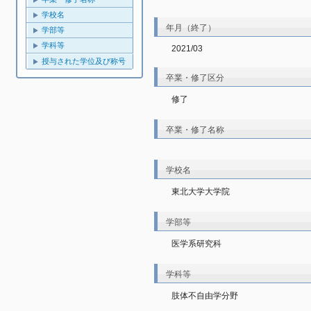
学校名
年月（終了）
学部等
学科等
2021/03
授与された学位及び称号
卒業・修了区分
修了
卒業・修了名称
学校名
東北大学大学院
学部等
医学系研究科
学科等
肢体不自由学分野