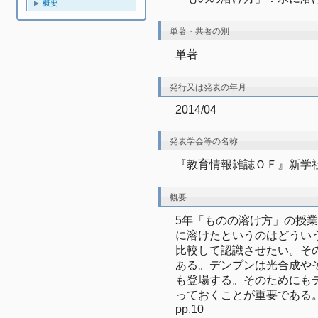
概要
単著・共著の別
単著
発行又は発表の年月
2014/04
発表学会等の名称
『教育情報雑誌ＯＦ』新学
概要
5年「ものの溶け方」の授
に溶けたというのはどうい
比較して認識させたい。そ
ある。デンプンは光合成や
も登場する。そのためにも
っておくことが重要である
pp.10