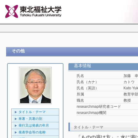
その他
基本情報
氏名
加藤 
氏名（カナ）
カトウ
氏名（英語）
Kato Yuk
所属
教育学
職名
教授
researchmap研究者コード
タイトル・テーマ
researchmap機関
単著・共著の別
発行又は発表の年月
タイトル・テーマ
発表学会等の名称
「ものの溶け方」：水に溶