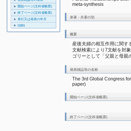
meta-synthesis
開始ページ(文科省帳票)
終了ページ(文科省帳票)
単著・共著の別
発行又は発表の年月
ISBN
概要
産後夫婦の相互作用に関す
文献検索により
7
文献を対象
ゴリーとして「父親と母親
発表雑誌等の名称
The 3rd Global Congress for 
paper)
開始ページ(文科省帳票)
終了ページ(文科省帳票)