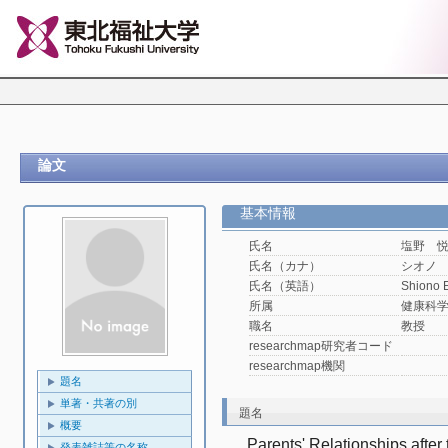
論文
基本情報
氏名
塩野 
氏名（カナ）
シオノ
氏名（英語）
Shiono 
所属
健康科
職名
教授
researchmap研究者コード
researchmap機関
題名
単著・共著の別
題名
概要
Parents' Relationships after th
発表雑誌等の名称