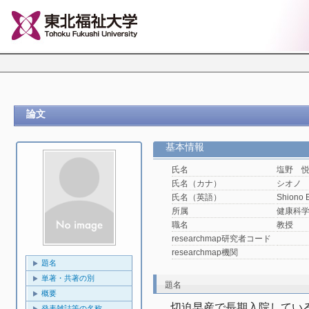
論文
基本情報
氏名
塩野 
氏名（カナ）
シオノ
氏名（英語）
Shiono 
所属
健康科
職名
教授
researchmap研究者コード
researchmap機関
題名
単著・共著の別
題名
概要
切迫早産で長期入院してい
発表雑誌等の名称