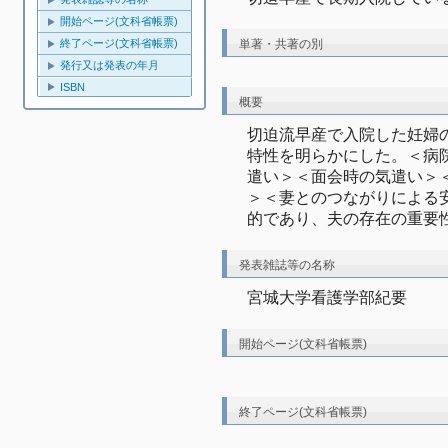
開始ページ(文科省帳票)
単著・共著の別
終了ページ(文科省帳票)
発行又は発表の年月
ISBN
概要
切迫流早産で入院した妊婦
特性を明らかにした。＜病
遣い＞＜面会時の気遣い＞
＞＜妻とのつながりによる
的であり、夫の存在の重要
発表雑誌等の名称
宮城大学看護学部紀要
開始ページ(文科省帳票)
終了ページ(文科省帳票)