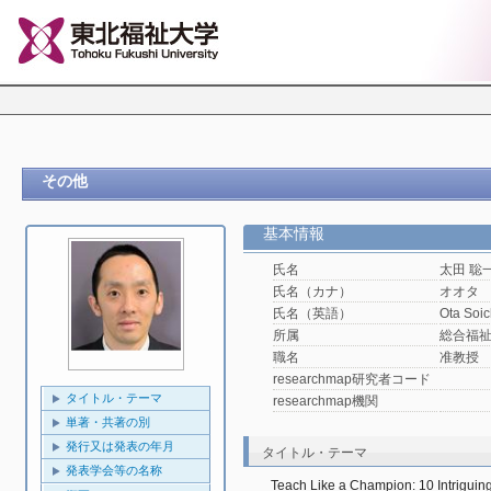
その他
基本情報
氏名
太田 聡
氏名（カナ）
オオタ
氏名（英語）
Ota Soic
所属
総合福
職名
准教授
researchmap研究者コード
タイトル・テーマ
researchmap機関
単著・共著の別
発行又は発表の年月
タイトル・テーマ
発表学会等の名称
Teach Like a Champion: 10 Intrigui