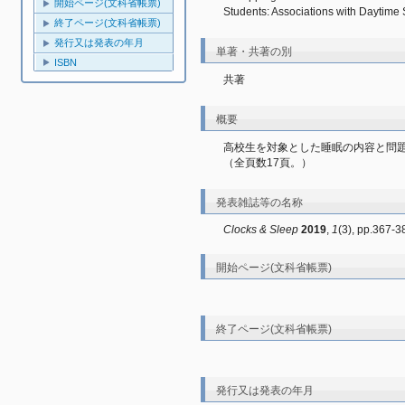
開始ページ(文科省帳票)
Students: Associations with Day
終了ページ(文科省帳票)
発行又は発表の年月
単著・共著の別
ISBN
共著
概要
高校生を対象とした睡眠の内容と問
（全頁数17頁。）
発表雑誌等の名称
Clocks & Sleep
2019
, 
1
(3), pp.367-3
開始ページ(文科省帳票)
終了ページ(文科省帳票)
発行又は発表の年月