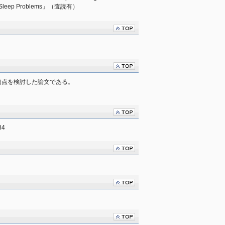
time Sleep Problems」（査読有）
題点を検討した論文である。
84