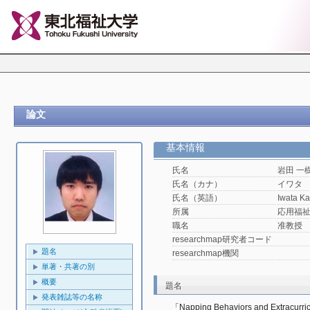
論文
基本情報
氏名
岩田 一
氏名（カナ）
イワタ
氏名（英語）
Iwata Ka
所属
応用福
職名
准教授
researchmap研究者コード
題名
researchmap機関
単著・共著の別
概要
題名
発表雑誌等の名称
「Napping Behaviors and Extracurricu