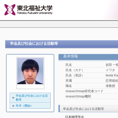
学会及び社会における活動等
基本情報
氏名
岩田 一
氏名（カナ）
イワタ
氏名（英語）
Iwata Ka
所属
応用福
職名
准教授
researchmap研究者コード
学会及び社会における活
researchmap機関
動等
年月（開始）
学会及び社会における活動等
日本物理学会